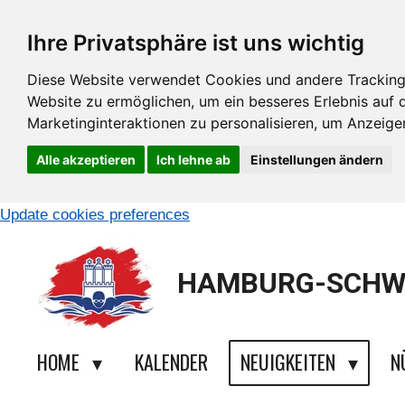
Zum
Ihre Privatsphäre ist uns wichtig
Hauptinhalt
springen
Diese Website verwendet Cookies und andere Tracking
Website zu ermöglichen
,
um ein besseres Erlebnis auf 
Marketinginteraktionen zu personalisieren
,
um Anzeigen 
Alle akzeptieren
Ich lehne ab
Einstellungen ändern
Update cookies preferences
HAMBURG-SCHW
HOME
KALENDER
NEUIGKEITEN
N