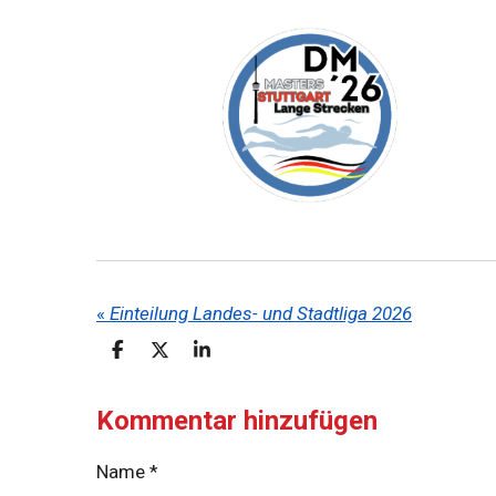
«
Einteilung Landes- und Stadtliga 2026
T
T
T
e
e
e
i
i
i
l
l
l
Kommentar hinzufügen
e
e
e
n
n
n
Name *