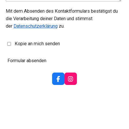
Mit dem Absenden des Kontaktformulars bestätigst du
die Verarbeitung deiner Daten und stimmst
der
Datenschutzerklärung
zu.
Kopie an mich senden
Formular absenden
F
I
a
n
c
s
e
t
b
a
o
g
o
r
k
a
m