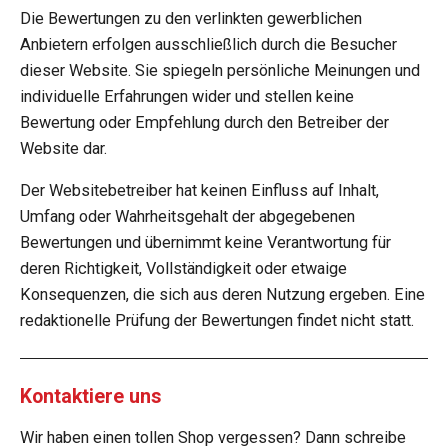
r
u
Die Bewertungen zu den verlinkten gewerblichen
e
t
n
Anbietern erfolgen ausschließlich durch die Besucher
r
g
u
a
dieser Website. Sie spiegeln persönliche Meinungen und
n
n
b
individuelle Erfahrungen wider und stellen keine
e
s
g
Bewertung oder Empfehlung durch den Betreiber der
e
:
n
Website dar.
5
d
e
S
Der Websitebetreiber hat keinen Einfluss auf Inhalt,
n
t
Umfang oder Wahrheitsgehalt der abgegebenen
e
Bewertungen und übernimmt keine Verantwortung für
r
deren Richtigkeit, Vollständigkeit oder etwaige
n
Konsequenzen, die sich aus deren Nutzung ergeben. Eine
e
redaktionelle Prüfung der Bewertungen findet nicht statt.
Kontaktiere uns
Wir haben einen tollen Shop vergessen? Dann schreibe