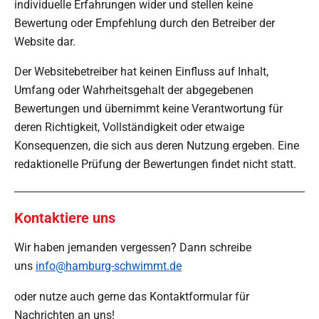
individuelle Erfahrungen wider und stellen keine
s
g
Bewertung oder Empfehlung durch den Betreiber der
e
:
n
Website dar.
5
d
e
S
Der Websitebetreiber hat keinen Einfluss auf Inhalt,
n
t
Umfang oder Wahrheitsgehalt der abgegebenen
e
Bewertungen und übernimmt keine Verantwortung für
r
deren Richtigkeit, Vollständigkeit oder etwaige
n
Konsequenzen, die sich aus deren Nutzung ergeben. Eine
e
redaktionelle Prüfung der Bewertungen findet nicht statt.
Kontaktiere uns
Wir haben jemanden vergessen? Dann schreibe
uns
info@hamburg-schwimmt.de
oder nutze auch gerne das Kontaktformular für
Nachrichten an uns!