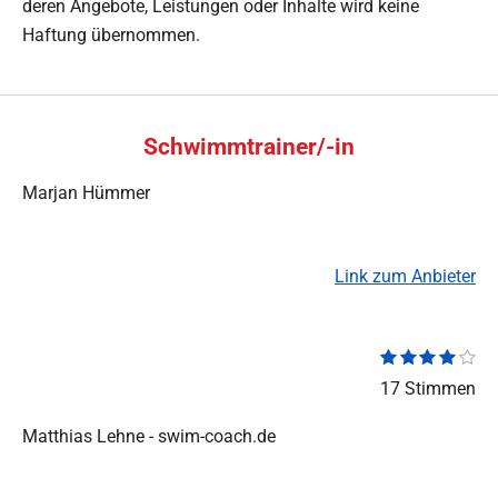
deren Angebote, Leistungen oder Inhalte wird keine
Haftung übernommen.
Schwimmtrainer/-in
Marjan Hümmer
Link zum Anbieter
1
2
3
4
5
B
B
S
S
S
S
S
e
e
17 Stimmen
t
t
t
t
t
w
e
e
e
e
e
w
e
r
r
r
r
r
Matthias Lehne - swim-coach.de
r
n
n
n
n
n
e
t
e
e
e
e
r
u