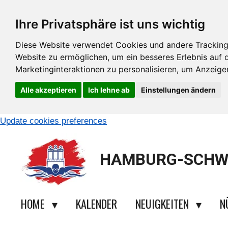
Zum
Ihre Privatsphäre ist uns wichtig
Hauptinhalt
springen
Diese Website verwendet Cookies und andere Tracking
Website zu ermöglichen
,
um ein besseres Erlebnis auf 
Marketinginteraktionen zu personalisieren
,
um Anzeigen 
Alle akzeptieren
Ich lehne ab
Einstellungen ändern
Update cookies preferences
HAMBURG-SCHW
HOME
KALENDER
NEUIGKEITEN
N