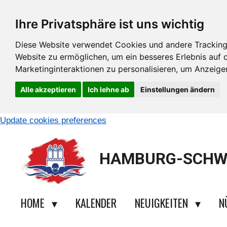
Zum
Ihre Privatsphäre ist uns wichtig
Hauptinhalt
springen
Diese Website verwendet Cookies und andere Tracking
Website zu ermöglichen
,
um ein besseres Erlebnis auf 
Marketinginteraktionen zu personalisieren
,
um Anzeigen 
Alle akzeptieren
Ich lehne ab
Einstellungen ändern
Update cookies preferences
HAMBURG-SCHW
HOME
KALENDER
NEUIGKEITEN
N